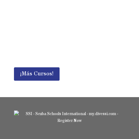
¡Tu Próxima
Aventura!
Es mejor combinar el curso Fundamentos
XR con uno de nuestros cursos XR.
¡Más Cursos!