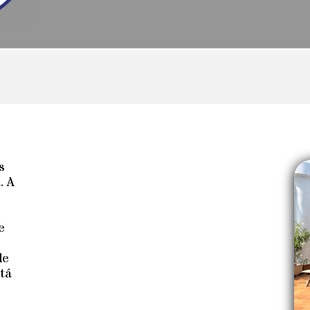
s
. A
0
e
de
tá