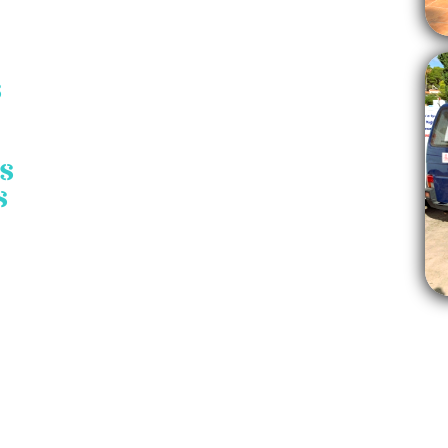
s
s
s