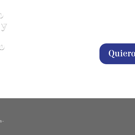
o
Póngase en contacto – probable
 y
resultará más barato y cálido b
que escaparse un fin de semana a 
o
Quiero