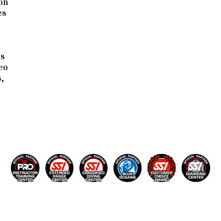
on
es
us
eo
,