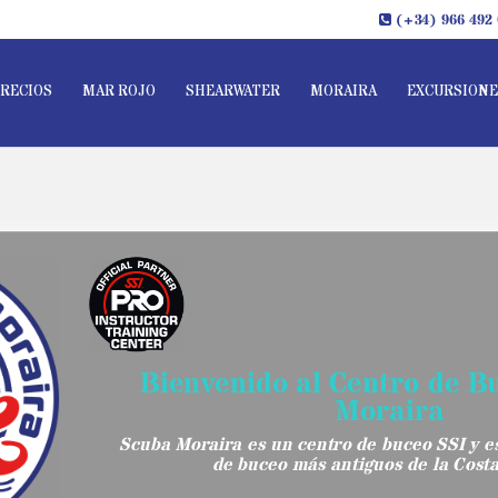
(+34) 966 492 
RECIOS
MAR ROJO
SHEARWATER
MORAIRA
EXCURSIONE
Bienvenido al Centro de B
Moraira
Scuba Moraira es un centro de buceo SSI y es
de buceo más antiguos de la Cost