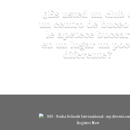
¿Es usted un club 
un centro de buceo
le apetece bucear
en un lugar un poc
diferente?