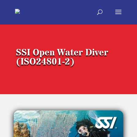
SSI Open Water Diver
(ISO24801-2)