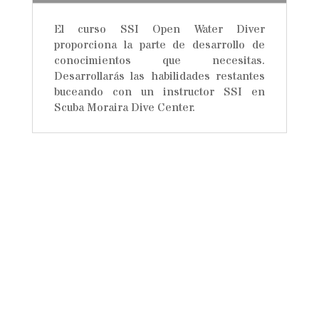
El curso SSI Open Water Diver
proporciona la parte de desarrollo de
conocimientos que necesitas.
Desarrollarás las habilidades restantes
buceando con un instructor SSI en
Scuba Moraira Dive Center.
¡Tu Próxima
Aventura!
¡Contacta con SCUBA MORAIRA para
personalizar la mejor opción de estudio
para ti!