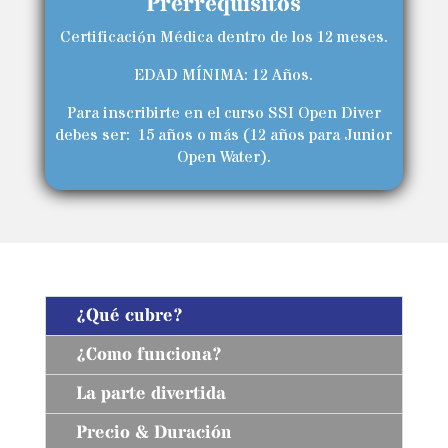
Prerrequisitos
Certificación Médica dentro de los 12 meses.
EDAD MÍNIMA: 12 Años.
Para inscribirte en el curso SSI Open Diver
debes ser:
15 años o más (12 años para Junior
Open Water).
¿Qué cubre?
¿Como funciona?
La parte divertida
Precio & Duración