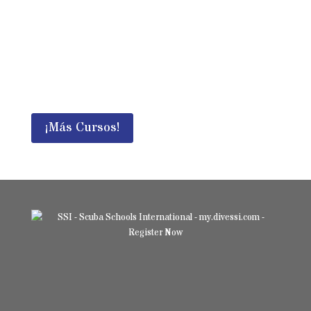
Aventura!
El Curso Divemaster SSI puede
combinarse con cualquier especialidad de
buceo recreativo y con los Cursos de
Asistente de Instructor SSI.
¡Más Cursos!