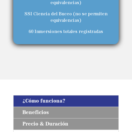
equivalencias)
SSI Ciencia del Buceo (no se permiten
equivalencias)
60 Inmersiones totales registradas
¿Cómo funciona?
Beneficios
Precio & Duración