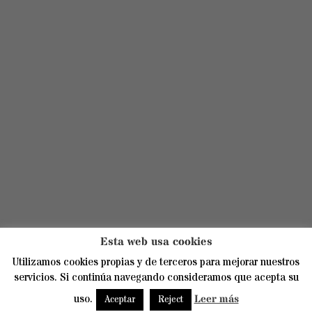
Esta web usa cookies
Utilizamos cookies propias y de terceros para mejorar nuestros
servicios. Si continúa navegando consideramos que acepta su
©2018-2022 Scuba Moraira. Todos los derechos reservados. ·
uso.
Leer más
Aceptar
Reject
Privacidad, aviso legal y cookies
⚡
Teamhost
Studio