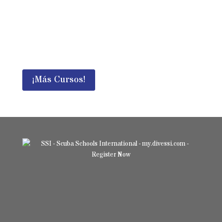
Aventura!
Puedes combinar fácilmente el buceo
independiente con la especialidad
Sidemount Diver.
¡Más Cursos!