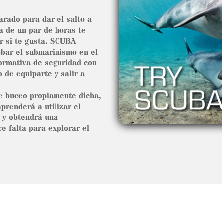
arado para dar el salto a
ia de un par de horas te
r si te gusta. SCUBA
bar el submarinismo en el
ormativa de seguridad con
 de equiparte y salir a
de buceo propiamente dicha,
prenderá a utilizar el
 y obtendrá una
ce falta para explorar el