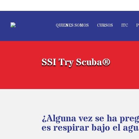
QUIENES SOMOS
CURSOS
ITC
P
SSI Try Scuba®
¿Alguna vez se ha pr
es respirar bajo el ag