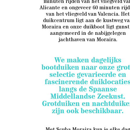
minuten rijden van het vliegveld va
Alicante en ongeveer 60 minuten rij
van het vliegveld van Valencia. Het
duikcentrum ligt aan de kustweg v
Moraira en onze duikboot ligt gunst
aangemeerd in de nabijgelegen
jachthaven van Moraira.
We maken dagelijks
bootduiken naar onze gro
selectie gevarieerde en
fascinerende duiklocatie
langs de Spaanse
Middellandse Zeekust.
Grotduiken en nachtduik
zijn ook beschikbaar.
Met Scuba Moraira kun je elke da