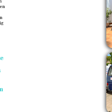
n
den
an
ig
te
s
en
g