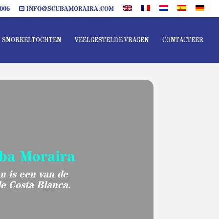
006
INFO@SCUBAMORAIRA.COM
SNORKELTOCHTEN
VEELGESTELDE VRAGEN
CONTACTEER
uba Moraira
n is een van de
de Costa Blanca.