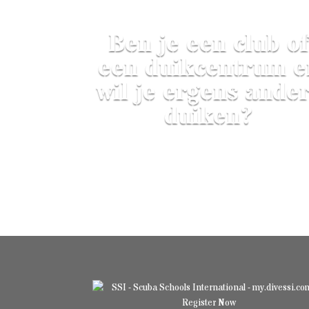
Ben je een club o
een duikcentrum e
wil je ergens ande
duiken?