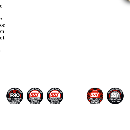
de
e
oor
en
et
n