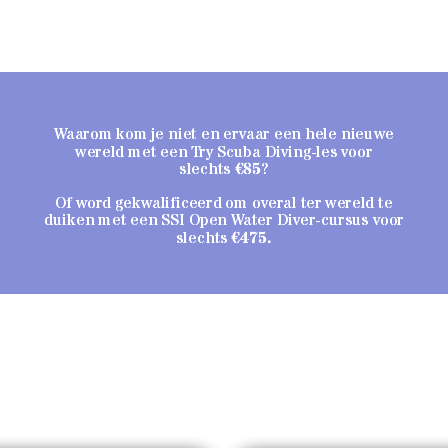
Waarom kom je niet en ervaar een hele nieuwe
wereld met een Try Scuba Diving-les voor
slechts
€85
?
Of word gekwalificeerd om overal ter wereld te
duiken met een SSI Open Water Diver-cursus voor
slechts
€475.