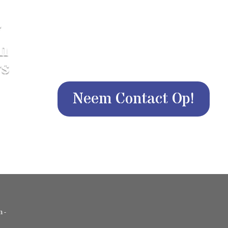
f
Je zult waarschijnlijk merken da
n
is om in Moraira, Spanje te dui
rs
naar je favoriete stee
Neem Contact Op!